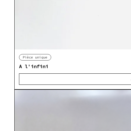
Ap
Pièce unique
A l'infini