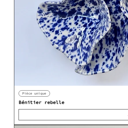
Ap
Pièce unique
Bénitier rebelle