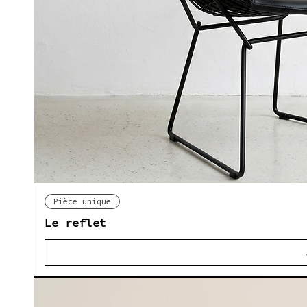
Ap
Pièce unique
Le reflet