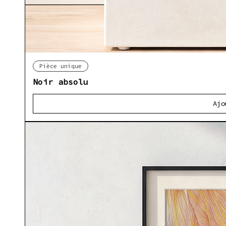
Ap
Pièce unique
Noir absolu
Ajo