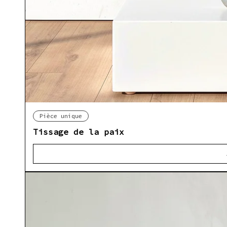
Ap
Pièce unique
Tissage de la paix