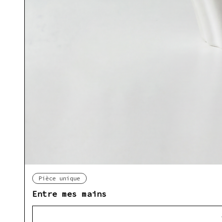
Ap
Pièce unique
Entre mes mains