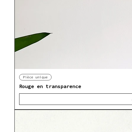
Ap
Pièce unique
Rouge en transparence